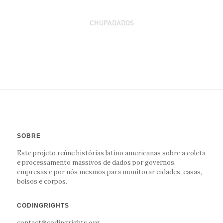
CHUPADADOS
joana
SOBRE
Este projeto reúne histórias latino americanas sobre a coleta
e processamento massivos de dados por governos,
empresas e por nós mesmos para monitorar cidades, casas,
bolsos e corpos.
CODINGRIGHTS
contact@codingrights.org