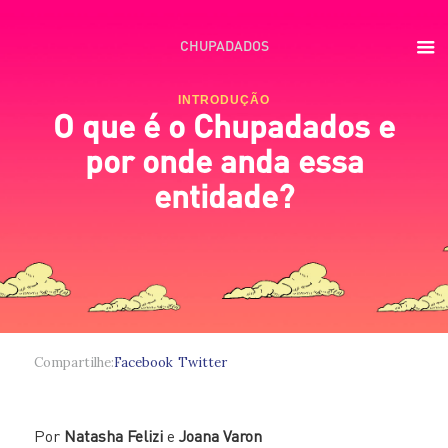
CHUPADADOS
INTRODUÇÃO
O que é o Chupadados e
por onde anda essa
entidade?
Compartilhe:
Facebook
Twitter
Por
Natasha Felizi
e
Joana Varon